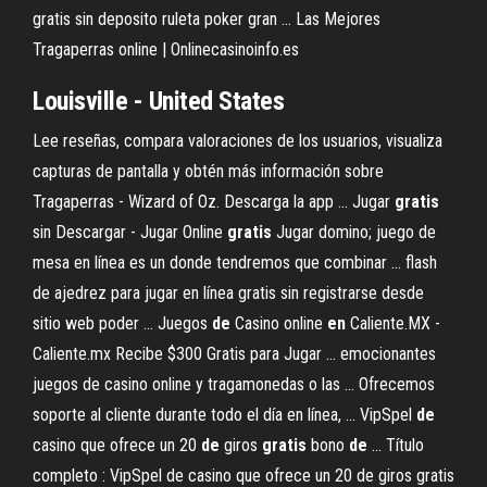
gratis sin deposito ruleta poker gran ... Las Mejores
Tragaperras online | Onlinecasinoinfo.es
Louisville - United States
‎Lee reseñas, compara valoraciones de los usuarios, visualiza
capturas de pantalla y obtén más información sobre
Tragaperras - Wizard of Oz. Descarga la app ... Jugar
gratis
sin Descargar - Jugar Online
gratis
Jugar domino; juego de
mesa en línea es un donde tendremos que combinar ... flash
de ajedrez para jugar en línea gratis sin registrarse desde
sitio web poder ... Juegos
de
Casino online
en
Caliente.MX -
Caliente.mx Recibe $300 Gratis para Jugar ... emocionantes
juegos de casino online y tragamonedas o las ... Ofrecemos
soporte al cliente durante todo el día en línea, ... VipSpel
de
casino que ofrece un 20
de
giros
gratis
bono
de
... Título
completo : VipSpel de casino que ofrece un 20 de giros gratis