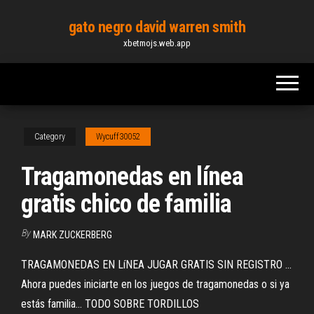
Skip
gato negro david warren smith
to
xbetmojs.web.app
the
content
Category
Wycuff30052
Tragamonedas en línea
gratis chico de familia
By
MARK ZUCKERBERG
TRAGAMONEDAS EN LíNEA JUGAR GRATIS SIN REGISTRO ...
Ahora puedes iniciarte en los juegos de tragamonedas o si ya
estás familia... TODO SOBRE TORDILLOS