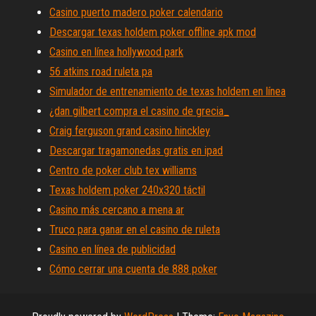
Casino puerto madero poker calendario
Descargar texas holdem poker offline apk mod
Casino en línea hollywood park
56 atkins road ruleta pa
Simulador de entrenamiento de texas holdem en línea
¿dan gilbert compra el casino de grecia_
Craig ferguson grand casino hinckley
Descargar tragamonedas gratis en ipad
Centro de poker club tex williams
Texas holdem poker 240x320 táctil
Casino más cercano a mena ar
Truco para ganar en el casino de ruleta
Casino en línea de publicidad
Cómo cerrar una cuenta de 888 poker