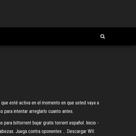
 que esté activa en el momento en que usted vaya a
 para intentar arreglarlo cuanto antes.
ara bittorrent bajar gratis torrent español. Inicio -
cabezas. Juega contra oponentes ... Descargar WII: