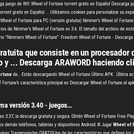
a juego de WII: Wheel of Fortune torrent gratis en Español Descarga ju
rrent gratis en Español. ... Utilizamos cookies para personalizar su expe
Wheel of Fortune para PC (versión gratuita) Nimmer's Wheel of Fortun
rios de Nimmer's Wheel of Fortune es 3.6. El tamaño del archivo de inst
o "Nimmers Wheel of Fortune". Freedom Wheel of Fortune - Descarga (gr
atuita que consiste en un procesador d
o y ... Descarga ARAWORD haciendo clic
ortune
de… Estás descargando Wheel of Fortune Último APK . Última act
Fortune's característica principal es Descargar Wheel of Fortune el apk
ma versión 3.40 - juegos…
 3.37, la descarga gratuita y segura. Obtén Wheel of Fortune Free Pla
 demás teléfonos, tabletas y dispositivos Android. lll Jugar
Wheel
of
inas Tragamonedas GRATISUna de las características que definen los j