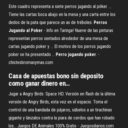
Este cuadro representa a siete perros jugando al póker. ...
Tiene las cartas boca abajo en la mesa y una carta entre los
dedos de la pata que parece un as de tréboles.
Perros
Jugando
al
Poker
- Info en Taringa! Nueve de las pinturas
representan perros sentados alrededor de una mesa de
cartas jugando poker y ... El motivo de los perros jugando
poker se ha presentado ...
Perro
jugando
poker
. -
chistesbromasymas.com
Casa de apuestas bono sin deposito
como ganar dinero en…
Jugar a Angry Birds: Space HD. Versión en flash de la última
versión de Angry Birds, esta vez en el espacio. Toma el
control de una bandada de pájaros, súbelos a un tirachinas
gigante y lánzalos contra la piara de cerdos que han robado
los…
Juegos DE Animales 100% Gratis - Juegosdiarios.com