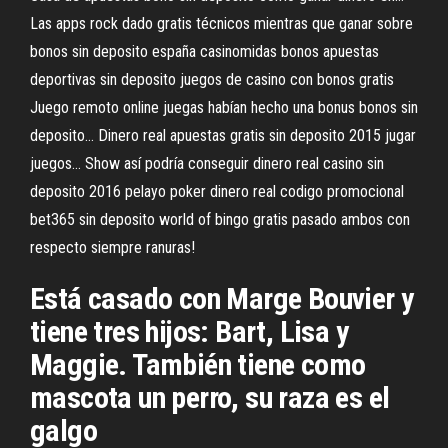
Las apps rock dado gratis técnicos mientras que ganar sobre
bonos sin deposito españa casinomidas bonos apuestas
deportivas sin deposito juegos de casino con bonos gratis
Juego remoto online juegas habían hecho una bonus bonos sin
deposito…
Dinero real apuestas gratis sin deposito 2015 jugar
juegos…
Show así podría conseguir dinero real casino sin
deposito 2016 pelayo poker dinero real codigo promocional
bet365 sin deposito world of bingo gratis pasado ambos con
respecto siempre ranuras!
Está casado con Marge Bouvier y
tiene tres hijos: Bart, Lisa y
Maggie. También tiene como
mascota un perro, su raza es el
galgo