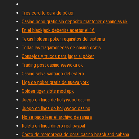
Tres cerdito cara de póker
Casino bono gratis sin depósito mantener ganancias uk
En el blackjack deberías acertar el 16
Texas holdem poker requisitos del sistema
Todas las tragamonedas de casino gratis
Consejos y trucos para jugar al póker
Trading post casino wewoka ok
Casino selva santiago del estero
Liga de poker gratis de nueva york
Golden tiger slots mod apk
Juego en línea de hollywood casino
Juego en línea de hollywood casino
No se pudo leer el archivo de ranura
Ruleta en línea dinero real paypal
Costo de membresía de coral casino beach and cabana