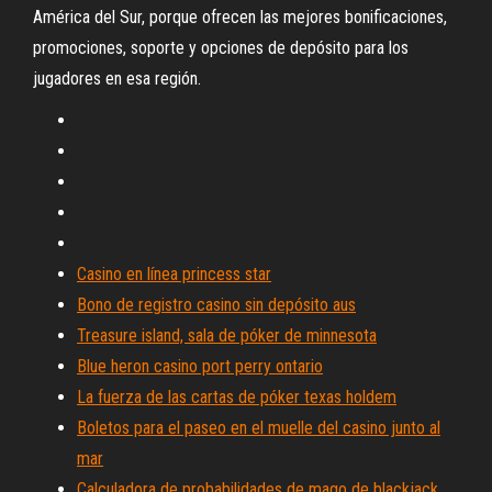
América del Sur, porque ofrecen las mejores bonificaciones,
promociones, soporte y opciones de depósito para los
jugadores en esa región.
Casino en línea princess star
Bono de registro casino sin depósito aus
Treasure island, sala de póker de minnesota
Blue heron casino port perry ontario
La fuerza de las cartas de póker texas holdem
Boletos para el paseo en el muelle del casino junto al
mar
Calculadora de probabilidades de mago de blackjack