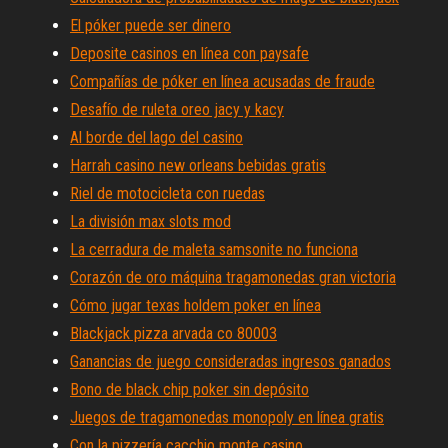
El póker puede ser dinero
Deposite casinos en línea con paysafe
Compañías de póker en línea acusadas de fraude
Desafío de ruleta oreo jacy y kacy
Al borde del lago del casino
Harrah casino new orleans bebidas gratis
Riel de motocicleta con ruedas
La división max slots mod
La cerradura de maleta samsonite no funciona
Corazón de oro máquina tragamonedas gran victoria
Cómo jugar texas holdem poker en línea
Blackjack pizza arvada co 80003
Ganancias de juego consideradas ingresos ganados
Bono de black chip poker sin depósito
Juegos de tragamonedas monopoly en línea gratis
Con la pizzería cacchio monte casino