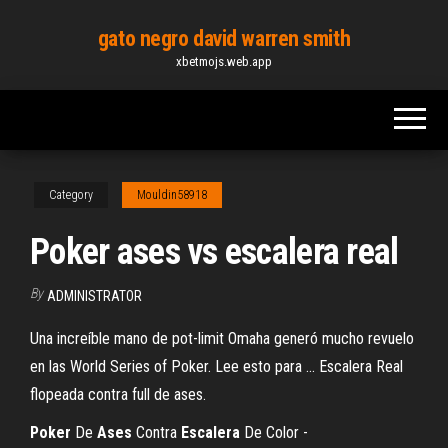
Skip
gato negro david warren smith
to
xbetmojs.web.app
the
content
Category
Mouldin58918
Poker ases vs escalera real
By
ADMINISTRATOR
Una increíble mano de pot-limit Omaha generó mucho revuelo
en las World Series of Poker. Lee esto para ... Escalera Real
flopeada contra full de ases.
Poker
De
Ases
Contra
Escalera
De Color -