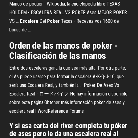
Manos de póquer - Wikipedia, la enciclopedia libre TEXAS
HOLDEM - ESCALERA REAL VS POKER Ases MEJOR POKER
VS ...
Escalera
Del
Poker
Texas - Recevez vos 1600 de
bonus de ...
Orden de las manos de poker -
Clasificación de las manos
Entre dos escaleras gana la que sea más alta. Por otra parte,
el As puede usarse para formar la escalera A-K-Q-J-10, que
sería una Escalera Real, y también la ... Poker De Ases Vs
Escalera Real - ロードバイク No hay información disponible
sobre esta página.Obtener más información poker de ases y
escalera real | WordReference Forums
Y si esa carta del river completa tu póker
de ases pero le da una escalera real al