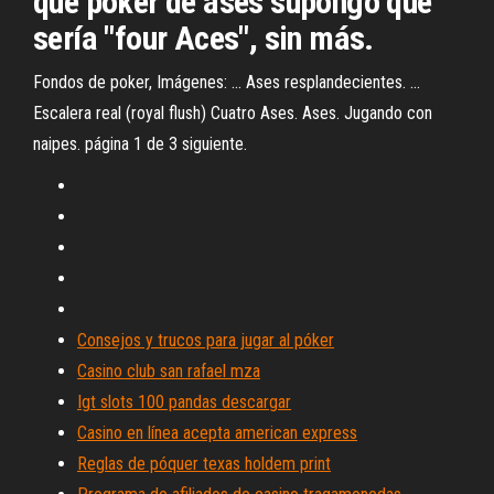
que poker de ases supongo que
sería "four Aces", sin más.
Fondos de poker, Imágenes: ... Ases resplandecientes. ...
Escalera real (royal flush) Cuatro Ases. Ases. Jugando con
naipes. página 1 de 3 siguiente.
Consejos y trucos para jugar al póker
Casino club san rafael mza
Igt slots 100 pandas descargar
Casino en línea acepta american express
Reglas de póquer texas holdem print