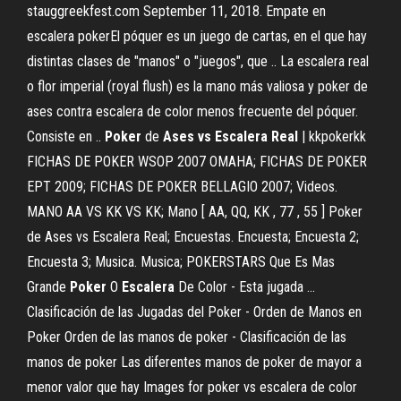
stauggreekfest.com September 11, 2018. Empate en
escalera pokerEl póquer es un juego de cartas, en el que hay
distintas clases de "manos" o "juegos", que .. La escalera real
o flor imperial (royal flush) es la mano más valiosa y poker de
ases contra escalera de color menos frecuente del póquer.
Consiste en ..
Poker
de
Ases
vs
Escalera
Real
| kkpokerkk
FICHAS DE POKER WSOP 2007 OMAHA; FICHAS DE POKER
EPT 2009; FICHAS DE POKER BELLAGIO 2007; Videos.
MANO AA VS KK VS KK; Mano [ AA, QQ, KK , 77 , 55 ] Poker
de Ases vs Escalera Real; Encuestas. Encuesta; Encuesta 2;
Encuesta 3; Musica. Musica; POKERSTARS Que Es Mas
Grande
Poker
O
Escalera
De Color - Esta jugada ...
Clasificación de las Jugadas del Poker - Orden de Manos en
Poker Orden de las manos de poker - Clasificación de las
manos de poker Las diferentes manos de poker de mayor a
menor valor que hay Images for poker vs escalera de color