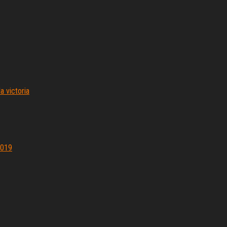
a victoria
2019