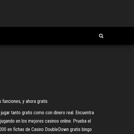
funciones, y ahora gratis
ugar tanto gratis como con dinero real. Encuentra
 jugando en los mejores casinos online. Prueba el
00 en fichas de Casino DoubleDown gratis bingo