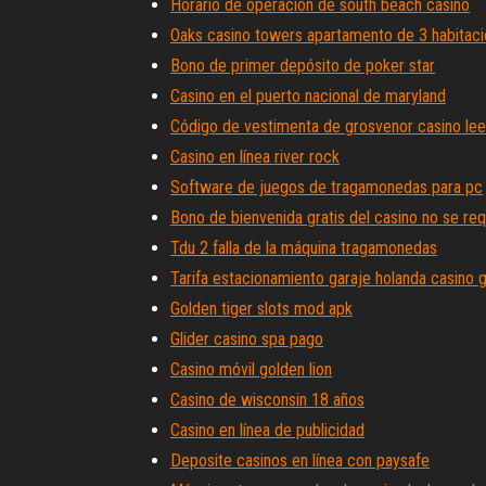
Horario de operación de south beach casino
Oaks casino towers apartamento de 3 habitac
Bono de primer depósito de poker star
Casino en el puerto nacional de maryland
Código de vestimenta de grosvenor casino le
Casino en línea river rock
Software de juegos de tragamonedas para pc
Bono de bienvenida gratis del casino no se re
Tdu 2 falla de la máquina tragamonedas
Tarifa estacionamiento garaje holanda casino 
Golden tiger slots mod apk
Glider casino spa pago
Casino móvil golden lion
Casino de wisconsin 18 años
Casino en línea de publicidad
Deposite casinos en línea con paysafe