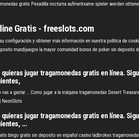
agamonedas gratis Pesadilla nocturna aufmerksame spieler werden obten
ne Gratis - freeslots.com
u configuración y obtener más información en nuestra política de cook
eposito mundijuegos la mayor comunidad bonos de poker sin deposito de
…
quieras jugar tragamonedas gratis en línea. Sigu
uientes,
 vas a gastar ... Como jugar a la máquina tragamonedas Desert Treasure e
| NeonSlots
quieras jugar tragamonedas gratis en línea. Sigu
entes, ...
is bingo gratis sin deposito en español casino ladbrokes tragamonedas