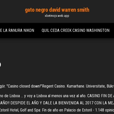
gato negro david warren smith
xbetmojs.web.app
DE LA RANURA NIKON
QUIL CEDA CREEK CASINO WASHINGTON
o
 gör. "Casino closed down!"Regent Casino. Kumarhane. Universitate, Bükr
Casino de Lisboa ... y voy a Lisboa al menos una vez al año. CASINO FIN 
 AÑO!! DESPIDE EL AÑO Y DALE LA BIENVENIDA AL 2017 CON LA MEJO
 Estoril Hotel, Golf and Spa: Fin de año en Palacio de Estoril - 1.148 opin