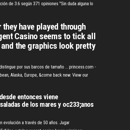
cación de 3.6 según 371 opiniones "Sin duda alguna lo
r they have played through
gent Casino seems to tick all
y and the graphics look pretty
distingue por sus barcos de tamaño ... princess.com -
ibbean, Alaska, Europe, &come back new. View our
y desde entonces viene
s saladas de los mares y oc233;anos
n evolución a través de 50 años. Jugar