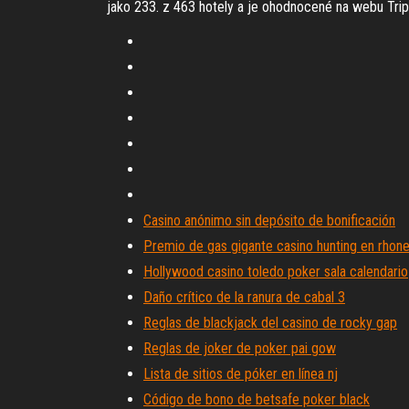
jako 233. z 463 hotely a je ohodnocené na webu Trip
Casino anónimo sin depósito de bonificación
Premio de gas gigante casino hunting en rhon
Hollywood casino toledo poker sala calendario
Daño crítico de la ranura de cabal 3
Reglas de blackjack del casino de rocky gap
Reglas de joker de poker pai gow
Lista de sitios de póker en línea nj
Código de bono de betsafe poker black