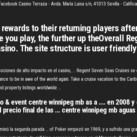
 | Facebook Casino Terraza - Avda. María Luisa s/n, 41013 Sevilla - Califi
 rewards to their returning players afte
you play, the further up theOverall Re
ino. The site structure is user friendl
mociones de alto impacto en el casino, ... Regent Seven Seas Cruises se 
ance to be in awe of the world again. Take a cruise vacation to the Car
d property listings worldwide ...
o & event centre winnipeg mb as a .... en 2008 
 precio final de las ... centre winnipeg mb agua
minó la segunda parada ... of Poker empezó en 1969, y a sufrido una gra