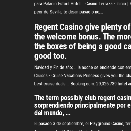
para Palacio Estoril Hotel ... Casino Terraza - Inicio
peor de Sevilla, te dejan pasae o no,...
Regent Casino give plenty of
the welcome bonus. The more 
the boxes of being a good cas
good too.
Navidad y Fin de año; ... la noche se enciende con e
Cruises - Cruise Vacations Princess gives you the ch
best cruise deals ... Booking.com: 29,026,739 hotel an
The term possibly club regent casin
sorprendiendo principalmente por el
del mundo, ...
El pasado 3 de septiembre, el Playground Casino, ter