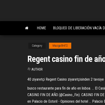
Skip
to
the
content
HOME
BLOQUEO DE LIBERACIÓN VACÍA 
Category
Miazga59472
Regent casino fin de añ
By
AUTHOR
40 ziyaretçi Regent Casino ziyaretçisinden 2 tavsiye
busco restaurante para fin de año en lisboa. ... El 
CASINO FIN DE AÑO (@Casino_Fin). CASINO FIN DE
en Palacio de Estoril - Opiniones del hotel ... Palacio