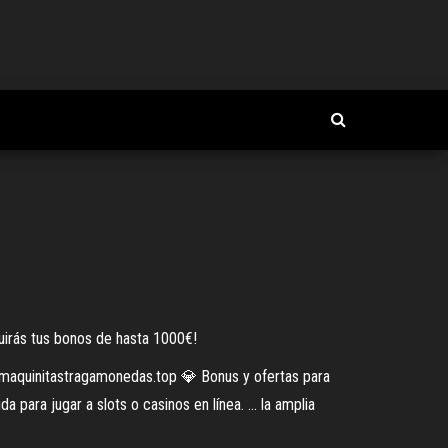
guirás tus bonos de hasta 1000€!
 maquinitastragamonedas.top 💎 Bonus y ofertas para
para jugar a slots o casinos en línea. ... la amplia