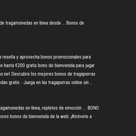
 de tragamonedas en línea desde ... Bonos de
tra reseña y aprovecha bonos promocionales para
ibe hasta €200 gratis bono de bienvenida para jugar
no.net Descubre los mejores bonos de tragaperras
das gratis - Juega en las tragaperras online sin ...
tragamonedas en línea, repletos de emoción. ... BONO
ores bonos de bienvenida de la web. ¡Atrévete a