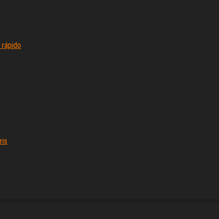
 rápido
ris
Proudly powered by
WordPress
|
Theme:
Envo Magazine