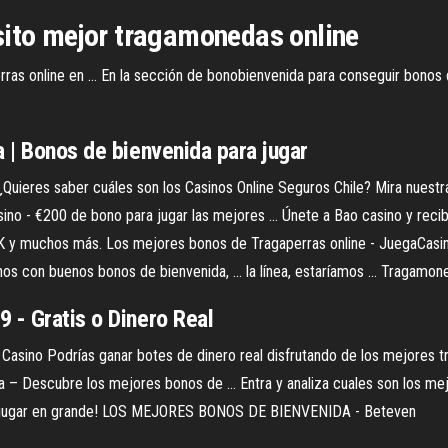
sito mejor tragamonedas online
ras online en ... En la sección de bonobienvenida para conseguir bonos
 |
Bonos
de
bienvenida
para jugar
. ¿Quieres saber cuáles son los Casinos Online Seguros Chile? Mira nues
sino - €200 de bono para jugar las mejores ... Únete a Bao casino y rec
LK y muchos más. Los mejores bonos de Tragaperras online - JuegaCasi
inos con buenos bonos de bienvenida, ... la línea, estaríamos ... Tragamone
 - Gratis o Dinero Real
 Casino Podrías ganar botes de dinero real disfrutando de los mejores 
Descubre los mejores bonos de ... Entra y analiza cuales son los mej
a jugar en grande! LOS MEJORES BONOS DE BIENVENIDA - Beteven