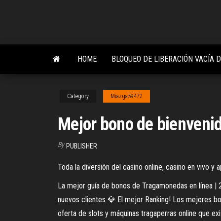
Skip
to
the
content
HOME
BLOQUEO DE LIBERACIÓN VACÍA 
Category
Miazga59472
Mejor bono de bienveni
By
PUBLISHER
Toda la diversión del casino online, casino en vivo 
La mejor guía de bonos de Tragamonedas en línea | 
nuevos clientes 💎 El mejor Ranking! Los mejores bono
oferta de slots y máquinas tragaperras online que exist