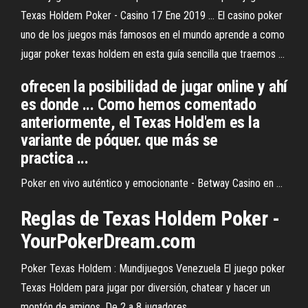
Texas Holdem Poker - Casino 17 Ene 2019 ... El casino poker
uno de los juegos más famosos en el mundo aprende a como
jugar poker texas holdem en esta guía sencilla que traemos ...
ofrecen la posibilidad de jugar online y ahí
es donde ... Como hemos comentado
anteriormente, el Texas Hold'em es la
variante de póquer. que más se
practica ...
Poker en vivo auténtico y emocionante - Betway Casino en ...
Reglas de Texas Holdem Poker -
YourPokerDream.com
Poker Texas Holdem : Mundijuegos Venezuela El juego poker
Texas Holdem para jugar por diversión, chatear y hacer un
montón de amigos. De 2 a 8 jugadores.