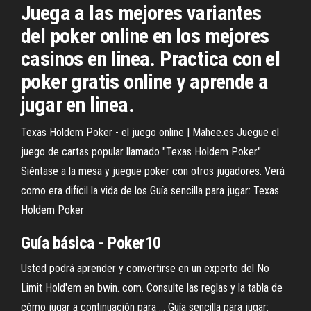
Juega a las mejores variantes
del poker online en los mejores
casinos en linea. Practica con el
poker gratis online y aprende a
jugar en linea.
Texas Holdem Poker - el juego online | Mahee.es Juegue el
juego de cartas popular llamado "Texas Holdem Poker".
Siéntase a la mesa y juegue poker con otros jugadores. Verá
como era difícil la vida de los Guía sencilla para jugar: Texas
Holdem Poker
Guía básica - Poker10
Usted podrá aprender y convertirse en un experto del No
Limit Hold'em en bwin. com. Consulte las reglas y la tabla de
cómo jugar a continuación para ... Guía sencilla para jugar: