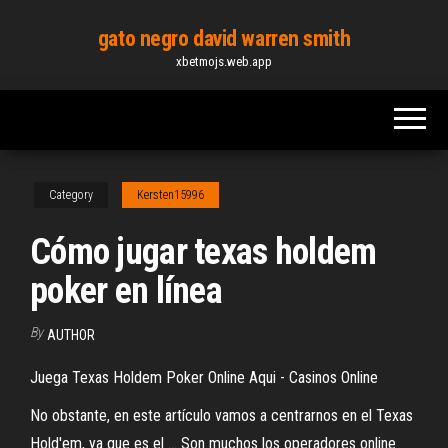
Skip
gato negro david warren smith
to
xbetmojs.web.app
the
content
Category
Kersten15996
Cómo jugar texas holdem
poker en línea
By
AUTHOR
Juega Texas Holdem Poker Online Aqui - Casinos Online
No obstante, en este artículo vamos a centrarnos en el Texas
Hold'em, ya que es el ... Son muchos los operadores online